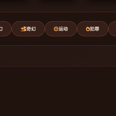
幻
奇幻
运动
犯罪