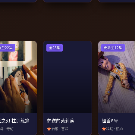
新至22集
全28集
更新至12集
灭之刃 柱训练篇
葬送的芙莉莲
怪兽8号
斗 · 奇幻
治愈 · 冒险
科幻 · 热血