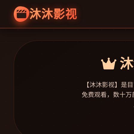
沐沐影视
沐
【沐沐影视】是目
免费观看，数十万