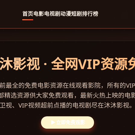
首页
电影
电视剧
动漫
短剧
排行榜
沐影视 · 全网VIP资
前最全的免费电影资源在线观看影院，所有的VI
部精选资源供大家免费观看，最新火热上映的电
卫视、VIP视频超前点播的电视剧尽在沐沐影视
立即免费观影