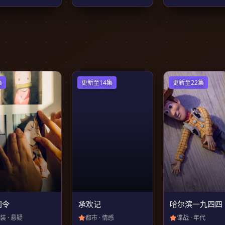
集
更新至14集
更新至22集
间令
承欢记
哈尔滨一九四四
装 · 悬疑
都市 · 情感
谍战 · 年代